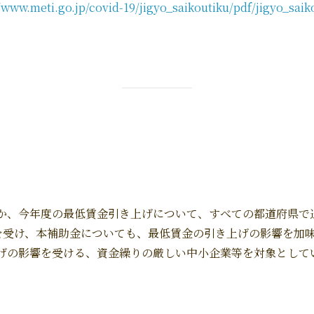
//www.meti.go.jp/covid-19/jigyo_saikoutiku/pdf/jigyo_saik
か、今年度の最低賃金引き上げについて、すべての都道府県で過
れを受け、本補助金についても、最低賃金の引き上げの影響を加
げの影響を受ける、資金繰りの厳しい中小企業等を対象として