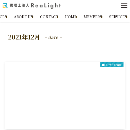
ICES
ABOUT US
CONTACT
HOME
MEMBERS
SERVICES
2021年12月
– date –
お役立ち情報