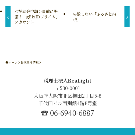
＜補助金申請＞事前に準
失敗しない「ふるさと納
備！「gBizIDプライム」
税」
アカウント
ホーム
お役立ち情報
税理士法人ReaLight
〒530-0001
大阪府大阪市北区梅田2丁目5-8
千代田ビル西別館4階F号室
☎︎ 06-6940-6887