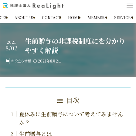
ICES
ABOUT US
CONTACT
HOME
MEMBERS
SERVICES
生前贈与の非課税制度にを分かり
2021
8/02
やすく解説
お役立ち情報
2021年8月2日
目次
夏休みに生前贈与について考えてみません
か？
生前贈与とは